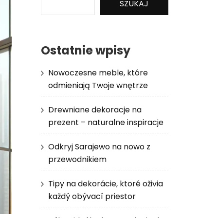
SZUKAJ
Ostatnie wpisy
Nowoczesne meble, które
odmieniają Twoje wnętrze
Drewniane dekoracje na
prezent – naturalne inspiracje
Odkryj Sarajewo na nowo z
przewodnikiem
Tipy na dekorácie, ktoré oživia
každý obývací priestor