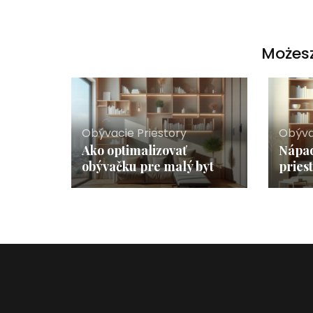
Możesz
Obývacie Priestory
Obýva
Ako optimalizovať
Nápad
obývačku pre malý byt
pries