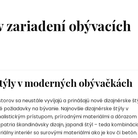
 zariadení obývacích
štýly v moderných obývačkách
rov sa neustále vyvíjajú a prinášajú nové dizajnérske štý
é požiadavky na bývanie. Najnovšie dizajnérske štýly v
listickým prístupom, prírodnými materiálmi a dôrazom
 patria škandinávsky dizajn, japandi štýl – teda kombináci
riálny interiér so surovými materiálmi ako je kov či betón.