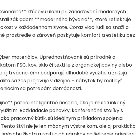
kcionalita** kľúčovú úlohu pri zariaďovaní moderných
 stali základom **moderného bývania**, ktoré reflektuje
ickosť v každodennom živote. Čoraz viac ľudí sa snaží o
né prostredie a zároveň poskytuje komfort a estetiku bez
výber materiálov. Uprednostňované sú prírodné a
átom FSC, kov, sklo či textílie z organickej bavlny alebo
le aj trvácne, čím podporujú dlhodobé využitie a znižujú
lita sa zas prejavuje v dizajne – nábytok by mal byť
 meniacim sa potrebám domácnosti.
jne** patria inteligentné riešenia, ako je multifunkčný
využitím. Rozkladacie pohovky, konferenčné stolíky s
j ako pracovný kútik, sú ideálnym príkladom spojenia
Tento štýl nie je len módnym výstrelkom, ale aj praktick
pôsobu života a rastúcich nárokov na šetrenie priestor