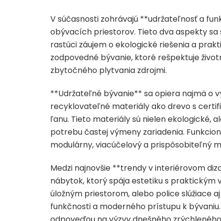
V súčasnosti zohrávajú **udržateľnosť a fun
obývacích priestorov. Tieto dva aspekty sa
rastúci záujem o ekologické riešenia a prakt
zodpovedné bývanie, ktoré rešpektuje život
zbytočného plytvania zdrojmi.
**Udržateľné bývanie** sa opiera najmä o 
recyklovateľné materiály ako drevo s certifik
ľanu. Tieto materiály sú nielen ekologické, a
potrebu častej výmeny zariadenia. Funkciona
modulárny, viacúčelový a prispôsobiteľný
Medzi najnovšie **trendy v interiérovom diza
nábytok, ktorý spája estetiku s praktickým 
úložným priestorom, alebo police slúžiace a
funkčnosti a moderného prístupu k bývaniu. 
odpoveďou na výzvy dnešného zrýchleného s