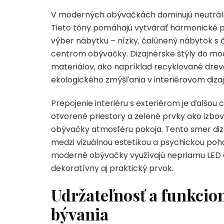
V moderných obývačkách dominujú neutrálné 
Tieto tóny pomáhajú vytvárať harmonické pro
výber nábytku – nízky, čalúnený nábytok s 
centrom obývačky. Dizajnérske štýly do mod
materiálov, ako napríklad recyklované drevo 
ekologického zmýšľania v interiérovom dizaj
Prepojenie interiéru s exteriérom je ďalšou
otvorené priestory a zelené prvky ako izbové
obývačky atmosféru pokoja. Tento smer diza
medzi vizuálnou estetikou a psychickou poho
moderné obývačky využívajú nepriamu LED os
dekoratívny aj praktický prvok.
Udržateľnosť a funkcio
bývania