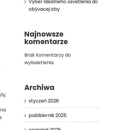
Výber ideálneho osvetlenia do
obývacej izby
Najnowsze
komentarze
Brak komentarzy do
wyświetlenia.
Archiwa
ly,
styczeń 2026
 na
październik 2025
a
wrzesień 2025