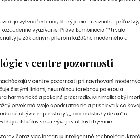
 je vytvoriť interiér, ktorý je nielen vizuálne príťažlivý,
 každodenné využívanie. Práve kombinácia **trvalo
ionality je základným pilierom každého moderného a
ógie v centre pozornosti
 nachádzajú v centre pozornosti pri navrhovaní moderný
uje čistými líniami, neutrálnou farebnou paletou a
ra harmonické a pokojné prostredie. Minimalistický inter
 každý prvok má svoje opodstatnenie a prispieva k celkove
derné obývacie priestory“, „minimalistický dizajn“ a
ystihujú aktuálny smer vývoja v oblasti bývania.
orov čoraz viac integrujú inteligentné technológie, ktor