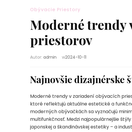
Obývacie Priestory
Moderné trendy v
priestorov
Autor:
admin
w
2024-10-11
Najnovšie dizajnérske 
Moderné trendy v zariadení obývacích priesto
ktoré reflektujú aktuálne estetické a funkčn
moderných obývačkách sa vyznačujú minima
multifunkčnosť. Medzi najpopulárnejšie štýly
japonskej a škandinávskej estetiky – a indust