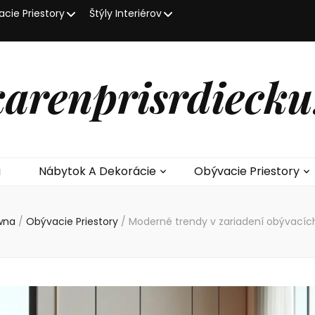
cie Priestory
Štýly Interiérov
karenprisrdiecku
i
Nábytok A Dekorácie
Obývacie Priestory
wna
/
Obývacie Priestory
/
Moderné trendy v zariadení obývacích