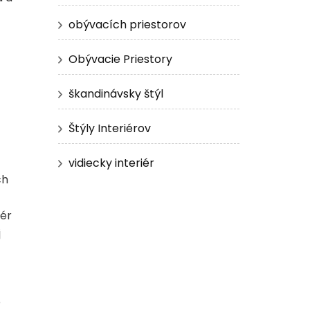
obývacích priestorov
Obývacie Priestory
škandinávsky štýl
Štýly Interiérov
vidiecky interiér
ch
iér
j
é