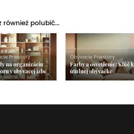
 również polubić…
cie Priestory
Obývacie Priestory
y na organizáciu
Farby a osvetlenie: Kľúč k
toru v obývacej izbe
útulnej obývačke