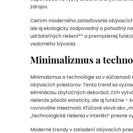
zdrojov.
Cieľom moderného zariaďovania obývacích izieb
ale aj ekologicky zodpovedný a pohodlný na
udržateľných riešení** a premyslenej funkc
vedomého bývania.
Minimalizmus a technol
Minimalizmus a technológie sa v súčasnosti
obývacích priestorov. Tento trend sa vyznač
elimináciou zbytočných dekorácií, čím vytvá
nielenže pôsobí esteticky, ale aj funkčne –
rovnováhe miestnosti. Kľúčové slová ako „mo
„technologické riešenia v interiéri“ presne v
Moderné trendy v zariadení obývacích priest