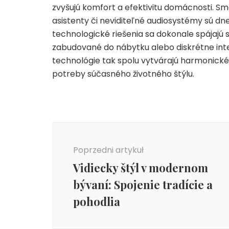
zvyšujú komfort a efektivitu domácnosti. Sm
asistenty či neviditeľné audiosystémy sú d
technologické riešenia sa dokonale spájajú
zabudované do nábytku alebo diskrétne inte
technológie tak spolu vytvárajú harmonické, 
potreby súčasného životného štýlu.
Nawigacja
wpisu
Poprzedni artykuł
Vidiecky štýl v modernom
bývaní: Spojenie tradície a
pohodlia