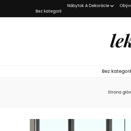
Nábytok A Dekorácie
Obýva
Bez kategorii
le
Bez kategori
Strona głó