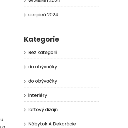
wrzesień 2024
sierpień 2024
Kategorie
Bez kategorii
do obývačky
do obývačky
interiéry
loftový dizajn
ou
Nábytok A Dekorácie
u a