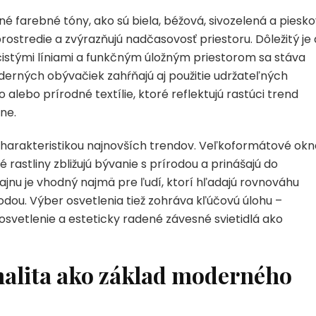
farebné tóny, ako sú biela, béžová, sivozelená a piesko
stredie a zvýrazňujú nadčasovosť priestoru. Dôležitý je 
čistými líniami a funkčným úložným priestorom sa stáva
erných obývačiek zahŕňajú aj použitie udržateľných
alebo prírodné textílie, ktoré reflektujú rastúci trend
ne.
 charakteristikou najnovších trendov. Veľkoformátové okn
 rastliny zbližujú bývanie s prírodou a prinášajú do
jnu je vhodný najmä pre ľudí, ktorí hľadajú rovnováhu
dou. Výber osvetlenia tiež zohráva kľúčovú úlohu –
vetlenie a esteticky radené závesné svietidlá ako
nalita ako základ moderného