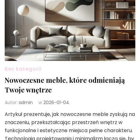
Bez kategorii
Nowoczesne meble, które odmieniają
Twoje wnętrze
Autor:
admin
w
2026-01-04
Artykuł prezentuje, jak nowoczesne meble zyskują na
znaczeniu, przekształcając przestrzeń wnętrz w
funkcjonalne i estetyczne miejsca pełne charakteru.
Technologia projektowania i minimalizm łączą się, by