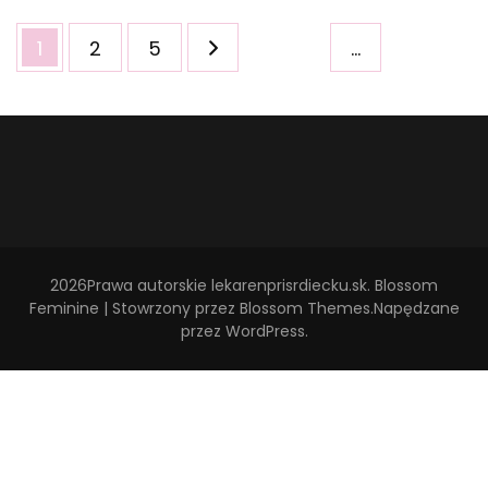
Stronicowanie
Strona
Strona
Strona
1
2
5
…
wpisów
2026Prawa autorskie
lekarenprisrdiecku.sk
.
Blossom
Feminine | Stowrzony przez
Blossom Themes
.Napędzane
przez
WordPress
.