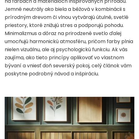
na farbách a materiáloch inšpirovaných prírodou.
Jemné neutrály ako biela a béžová v kombinácii s
prírodným drevom či vlnou vytvárajú útulné, svetlé
priestory, ktoré znižujú stres a podporujú pohodu.
Minimalizmus a dôraz na prirodzené svetlo ďalej
umocňujú harmonickú atmosféru, pričom farby plnia
nielen vizuálnu, ale aj psychologickú funkciu. Ak vás
zaujíma, ako tieto princípy aplikovať vo vlastnom
bývaní a vniesť doň severský pokoj, celý článok vám
poskytne podrobný návod a inšpiráciu.