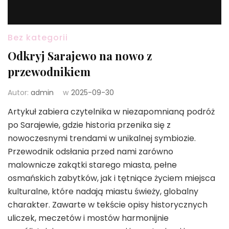
Bez kategorii
Odkryj Sarajewo na nowo z
przewodnikiem
Autor:
admin
w
2025-09-30
Artykuł zabiera czytelnika w niezapomnianą podróż
po Sarajewie, gdzie historia przenika się z
nowoczesnymi trendami w unikalnej symbiozie.
Przewodnik odsłania przed nami zarówno
malownicze zakątki starego miasta, pełne
osmańskich zabytków, jak i tętniące życiem miejsca
kulturalne, które nadają miastu świeży, globalny
charakter. Zawarte w tekście opisy historycznych
uliczek, meczetów i mostów harmonijnie