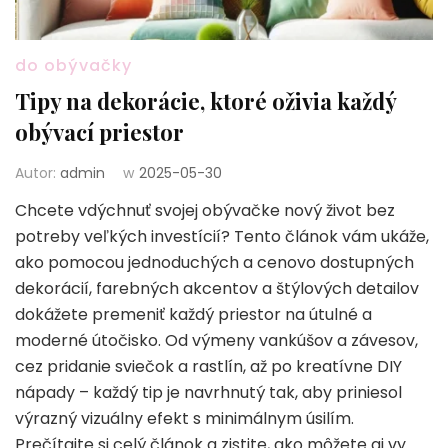
do obývačky
Tipy na dekorácie, ktoré oživia každý
obývací priestor
Autor:
admin
w
2025-05-30
Chcete vdýchnuť svojej obývačke nový život bez
potreby veľkých investícií? Tento článok vám ukáže,
ako pomocou jednoduchých a cenovo dostupných
dekorácií, farebných akcentov a štýlových detailov
dokážete premeniť každý priestor na útulné a
moderné útočisko. Od výmeny vankúšov a závesov,
cez pridanie sviečok a rastlín, až po kreatívne DIY
nápady – každý tip je navrhnutý tak, aby priniesol
výrazný vizuálny efekt s minimálnym úsilím.
Prečítajte si celý článok a zistite, ako môžete aj vy