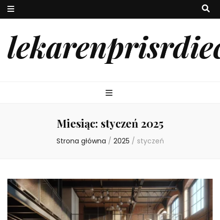
lekarenprisrdie
Miesiąc:
styczeń 2025
Strona główna
/
2025
/
styczeń