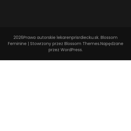
2026Prawa autorskie
lekarenprisrdiecku.sk
.
Blossom
Feminine | Stowrzony przez
Blossom Themes
.Napędzane
przez
WordPress
.