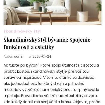
škandinávsky štýl
Škandinávsky štýl bývania: Spojenie
funkčnosti a estetiky
Autor:
admin
w
2025-01-24
Ak túžite po bývaní, ktoré spája útulnosť s čistotou a
praktickosťou, škandinávsky štýl je pre vás tou
správnou inšpiráciou. V tomto článku sa dozviete,
ako jednoduchosť, funkčný dizajn a prírodné
materiály vytvárajú harmonický priestor plný svetla
a pokoja. Prevedieme vás základmi estetiky severu,
kde každý detail má svoj účel a krásu. Objavte, prečo