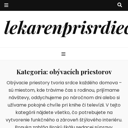
lekarenprisrdie
Kategoria:
obývacích priestorov
Obývacie priestory tvoria srdce každého domova –
sú miestom, kde trávime čas s rodinou, prijímame
návštevy, oddychujeme po náročnom dni alebo si
užívame pokojné chvíle pri knihe či televízii. V tejto
kategórii nájdete všetko, čo potrebujete na
vytvorenie funkčného a zároveň štýlového interiéru.
Ponuka zahŕňa širokú škálu sedacej súpravy,