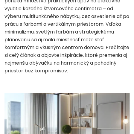
ponúka množstvo praktických tipov na efektívne
využitie každého štvorcového centimetra – od
výberu multifunkčného nábytku, cez osvetlenie až po
prácu s farbami a vertikálnym priestorom. Vďaka
minimalizmu, svetlým farbám a strategickému
plánovaniu sa aj malá miestnosť môže stať
komfortným a vkusným centrom domova. Prečítajte
si celý článok a objavte inšpirácie, ktoré premenia aj
najmenšiu obývačku na harmonický a pohodlný
priestor bez kompromisov.