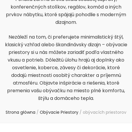
konferenčných stolíkov, regálov, komôd a iných
prvkov nábytku, ktoré spájajú pohodlie s moderným
dizajnom.
Nezáleží na tom, či preferujete minimalistický štýl,
klasický vzhľad alebo škandinávsky dizajn – obývacie
priestory si u nás môžete zariadiť podľa vlastného
vkusu a potrieb. Dôležitú úlohu hrajú aj doplnky ako
osvetlenie, koberce, závesy či dekorácie, ktoré
dodajú miestnosti osobitý charakter a príjemnú
atmosféru. Objavte inšpirácie a riešenia, ktoré
premenia vašu obývačku na miesto plné komfortu,
štýlu a domáceho tepla.
Strona główna
/
Obývacie Priestory
/
obývacích priestorov