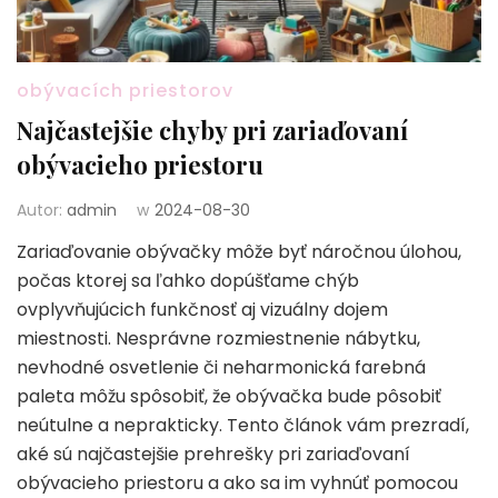
obývacích priestorov
Najčastejšie chyby pri zariaďovaní
obývacieho priestoru
Autor:
admin
w
2024-08-30
Zariaďovanie obývačky môže byť náročnou úlohou,
počas ktorej sa ľahko dopúšťame chýb
ovplyvňujúcich funkčnosť aj vizuálny dojem
miestnosti. Nesprávne rozmiestnenie nábytku,
nevhodné osvetlenie či neharmonická farebná
paleta môžu spôsobiť, že obývačka bude pôsobiť
neútulne a neprakticky. Tento článok vám prezradí,
aké sú najčastejšie prehrešky pri zariaďovaní
obývacieho priestoru a ako sa im vyhnúť pomocou