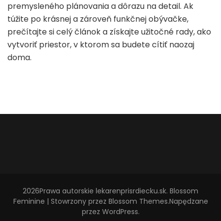
premysleného plánovania a dôrazu na detail. Ak
túžite po krásnej a zároveň funkčnej obývačke,
prečítajte si celý článok a získajte užitočné rady, ako
vytvoriť priestor, v ktorom sa budete cítiť naozaj
doma.
2026Prawa autorskie
lekarenprisrdiecku.sk
.
Blossom
Feminine | Stowrzony przez
Blossom Themes
.Napędzane
przez
WordPress
.