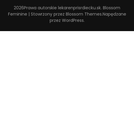
2026Prawa autorskie
lekarenprisrdiecku.sk
.
Blossom
Feminine | Stowrzony przez
Blossom Themes
.Napędzane
przez
WordPress
.