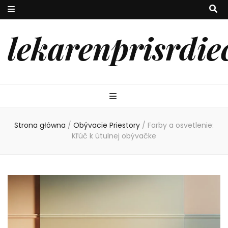
lekarenprisrdie
Strona główna
/
Obývacie Priestory
/
Farby a osvetlenie:
Kľúč k útulnej obývačke