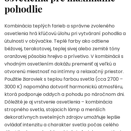
pohodlie
Kombinácia teplých farieb a správne zvoleného
osvetlenia hrá kľúčovú úlohu pri vytváraní pohodlia a
útulnosti v obývačke. Teplé farby ako odtiene
béžovej, terakotovej, teplej sivej alebo zemité tóny
oranžovej pôsobia hrejivo a prívetivo. V kombinácii s
vhodným osvetlením dokážu premeniť aj veľkú a
otvorenú miestnosť na intímny a relaxačný priestor.
Použitie žiaroviek s teplou farbou svetla (cca 2700 –
3000 K) napomáha dotvoriť harmonickú atmosféru,
ktorá podporuje oddych a pohodu po náročnom dni.
Dôležité je aj vrstvenie osvetlenia – kombinácia
stropného svetla, stojacich lámp a menších
dekoratívnych svetelných zdrojov umožňuje lepšie
ovládať intenzitu a charakter svetla počas celého