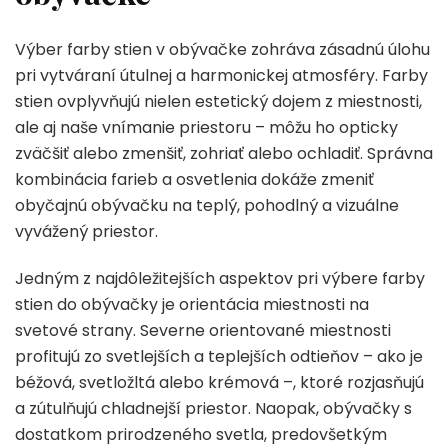
Výber farby stien v obývačke zohráva zásadnú úlohu
pri vytváraní útulnej a harmonickej atmosféry. Farby
stien ovplyvňujú nielen estetický dojem z miestnosti,
ale aj naše vnímanie priestoru – môžu ho opticky
zväčšiť alebo zmenšiť, zohriať alebo ochladiť. Správna
kombinácia farieb a osvetlenia dokáže zmeniť
obyčajnú obývačku na teplý, pohodlný a vizuálne
vyvážený priestor.
Jedným z najdôležitejších aspektov pri výbere farby
stien do obývačky je orientácia miestnosti na
svetové strany. Severne orientované miestnosti
profitujú zo svetlejších a teplejších odtieňov – ako je
béžová, svetložltá alebo krémová –, ktoré rozjasňujú
a zútulňujú chladnejší priestor. Naopak, obývačky s
dostatkom prirodzeného svetla, predovšetkým