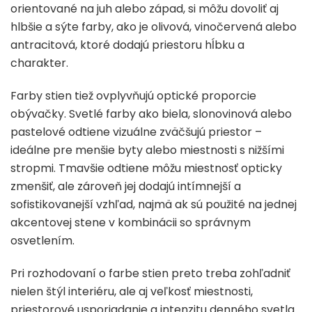
orientované na juh alebo západ, si môžu dovoliť aj
hlbšie a sýte farby, ako je olivová, vinočervená alebo
antracitová, ktoré dodajú priestoru hĺbku a
charakter.
Farby stien tiež ovplyvňujú optické proporcie
obývačky. Svetlé farby ako biela, slonovinová alebo
pastelové odtiene vizuálne zväčšujú priestor –
ideálne pre menšie byty alebo miestnosti s nižšími
stropmi. Tmavšie odtiene môžu miestnosť opticky
zmenšiť, ale zároveň jej dodajú intímnejší a
sofistikovanejší vzhľad, najmä ak sú použité na jednej
akcentovej stene v kombinácii so správnym
osvetlením.
Pri rozhodovaní o farbe stien preto treba zohľadniť
nielen štýl interiéru, ale aj veľkosť miestnosti,
priestorové usporiadanie a intenzitu denného svetla.