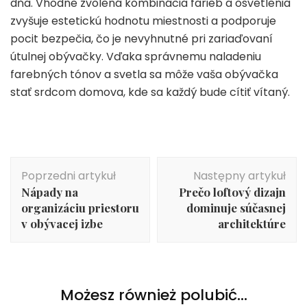
dňa. Vhodne zvolená kombinácia farieb a osvetlenia
zvyšuje estetickú hodnotu miestnosti a podporuje
pocit bezpečia, čo je nevyhnutné pri zariaďovaní
útulnej obývačky. Vďaka správnemu naladeniu
farebných tónov a svetla sa môže vaša obývačka
stať srdcom domova, kde sa každý bude cítiť vítaný.
Nawigacja
Poprzedni artykuł
Następny artykuł
wpisu
Nápady na
Prečo loftový dizajn
organizáciu priestoru
dominuje súčasnej
v obývacej izbe
architektúre
Możesz również polubić…