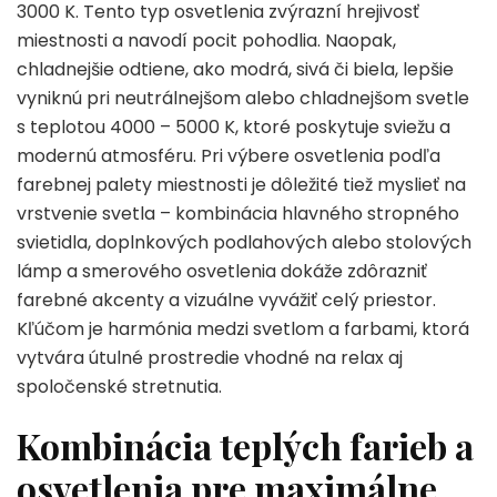
3000 K. Tento typ osvetlenia zvýrazní hrejivosť
miestnosti a navodí pocit pohodlia. Naopak,
chladnejšie odtiene, ako modrá, sivá či biela, lepšie
vyniknú pri neutrálnejšom alebo chladnejšom svetle
s teplotou 4000 – 5000 K, ktoré poskytuje sviežu a
modernú atmosféru. Pri výbere osvetlenia podľa
farebnej palety miestnosti je dôležité tiež myslieť na
vrstvenie svetla – kombinácia hlavného stropného
svietidla, doplnkových podlahových alebo stolových
lámp a smerového osvetlenia dokáže zdôrazniť
farebné akcenty a vizuálne vyvážiť celý priestor.
Kľúčom je harmónia medzi svetlom a farbami, ktorá
vytvára útulné prostredie vhodné na relax aj
spoločenské stretnutia.
Kombinácia teplých farieb a
osvetlenia pre maximálne