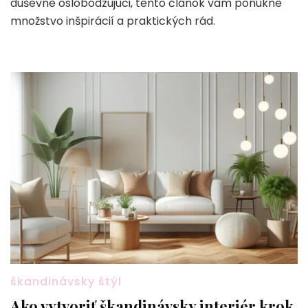
duševne oslobodzujúci, tento článok vám ponúkne
množstvo inšpirácií a praktických rád.
škandinávsky štýl
Ako vytvoriť škandinávsky interiér krok