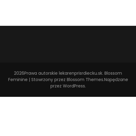
2026Prawa autorskie
lekarenprisrdiecku.sk
.
Blossom
Feminine | Stowrzony przez
Blossom Themes
.Napędzane
przez
WordPress
.