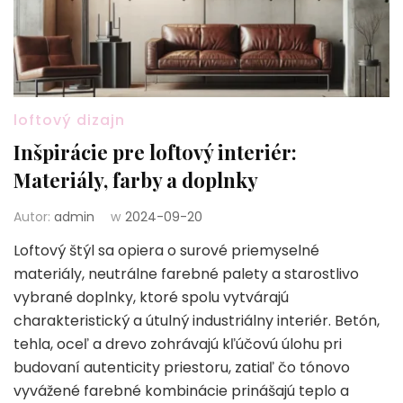
loftový dizajn
Inšpirácie pre loftový interiér:
Materiály, farby a doplnky
Autor:
admin
w
2024-09-20
Loftový štýl sa opiera o surové priemyselné
materiály, neutrálne farebné palety a starostlivo
vybrané doplnky, ktoré spolu vytvárajú
charakteristický a útulný industriálny interiér. Betón,
tehla, oceľ a drevo zohrávajú kľúčovú úlohu pri
budovaní autenticity priestoru, zatiaľ čo tónovo
vyvážené farebné kombinácie prinášajú teplo a