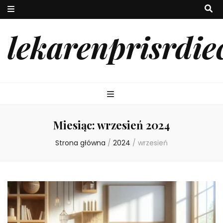
lekarenprisrdie
Miesiąc:
wrzesień 2024
Strona główna
/
2024
/
wrzesień