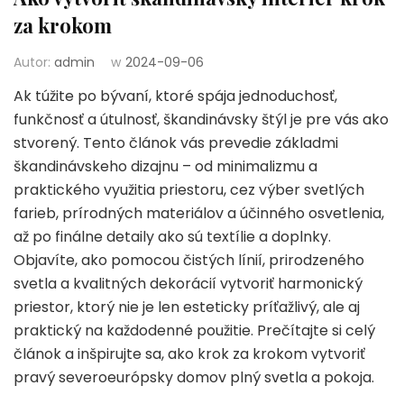
za krokom
Autor:
admin
w
2024-09-06
Ak túžite po bývaní, ktoré spája jednoduchosť,
funkčnosť a útulnosť, škandinávsky štýl je pre vás ako
stvorený. Tento článok vás prevedie základmi
škandinávskeho dizajnu – od minimalizmu a
praktického využitia priestoru, cez výber svetlých
farieb, prírodných materiálov a účinného osvetlenia,
až po finálne detaily ako sú textílie a doplnky.
Objavíte, ako pomocou čistých línií, prirodzeného
svetla a kvalitných dekorácií vytvoriť harmonický
priestor, ktorý nie je len esteticky príťažlivý, ale aj
praktický na každodenné použitie. Prečítajte si celý
článok a inšpirujte sa, ako krok za krokom vytvoriť
pravý severoeurópsky domov plný svetla a pokoja.