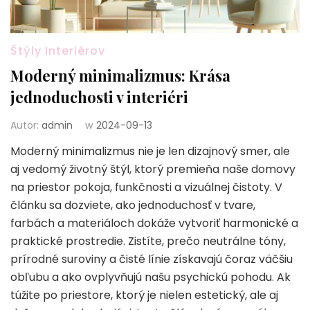
Štýly Interiérov
Moderný minimalizmus: Krása
jednoduchosti v interiéri
Autor:
admin
w
2024-09-13
Moderný minimalizmus nie je len dizajnový smer, ale
aj vedomý životný štýl, ktorý premieňa naše domovy
na priestor pokoja, funkčnosti a vizuálnej čistoty. V
článku sa dozviete, ako jednoduchosť v tvare,
farbách a materiáloch dokáže vytvoriť harmonické a
praktické prostredie. Zistíte, prečo neutrálne tóny,
prírodné suroviny a čisté línie získavajú čoraz väčšiu
obľubu a ako ovplyvňujú našu psychickú pohodu. Ak
túžite po priestore, ktorý je nielen estetický, ale aj