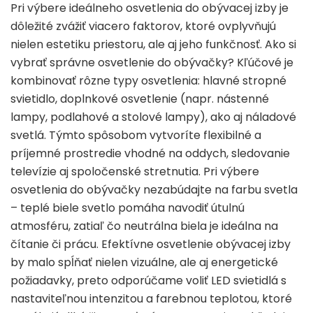
Pri výbere ideálneho osvetlenia do obývacej izby je
dôležité zvážiť viacero faktorov, ktoré ovplyvňujú
nielen estetiku priestoru, ale aj jeho funkčnosť. Ako si
vybrať správne osvetlenie do obývačky? Kľúčové je
kombinovať rôzne typy osvetlenia: hlavné stropné
svietidlo, doplnkové osvetlenie (napr. nástenné
lampy, podlahové a stolové lampy), ako aj náladové
svetlá. Týmto spôsobom vytvoríte flexibilné a
príjemné prostredie vhodné na oddych, sledovanie
televízie aj spoločenské stretnutia. Pri výbere
osvetlenia do obývačky nezabúdajte na farbu svetla
– teplé biele svetlo pomáha navodiť útulnú
atmosféru, zatiaľ čo neutrálna biela je ideálna na
čítanie či prácu. Efektívne osvetlenie obývacej izby
by malo spĺňať nielen vizuálne, ale aj energetické
požiadavky, preto odporúčame voliť LED svietidlá s
nastaviteľnou intenzitou a farebnou teplotou, ktoré