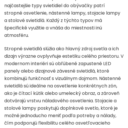
najčastejšie typy svietidiel do obývačky patrí
stropné osvetlenie, nástenné lampy, stojacie lampy
a stolové svietidlá. Každý z týchto typov má
špecifické využitie a vnáša do miestnosti inú
atmosféru.
Stropné svietidlá slúžia ako hlavný zdroj svetla a ich
dizajn výrazne ovplyvňuje estetiku celého priestoru. V
modernom interiéri sú obľúbené zapustené LED
panely alebo dizajnové závesné svietidlá, ktoré
kombinujú funkčnosť s vizuálnym dojmom. Nástenné
svietidlá sú ideálne na osvetlenie konkrétnych zón,
ako je čítací kútik alebo umelecký obraz, a zároveň
dotvárajú vrstvu náladového osvetlenia. Stojacie a
stolové lampy poskytujú doplnkové svetlo, ktoré je
možné jednoducho meniť podľa potreby a nálady,
čím podporujú flexibilitu celého osvetľovacieho