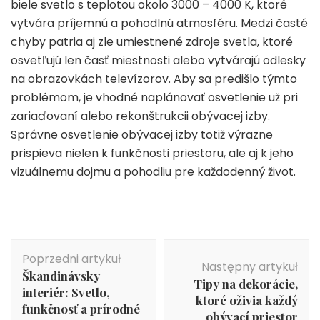
biele svetlo s teplotou okolo 3000 – 4000 K, ktoré
vytvára príjemnú a pohodlnú atmosféru. Medzi časté
chyby patria aj zle umiestnené zdroje svetla, ktoré
osvetľujú len časť miestnosti alebo vytvárajú odlesky
na obrazovkách televízorov. Aby sa predišlo týmto
problémom, je vhodné naplánovať osvetlenie už pri
zariaďovaní alebo rekonštrukcii obývacej izby.
Správne osvetlenie obývacej izby totiž výrazne
prispieva nielen k funkčnosti priestoru, ale aj k jeho
vizuálnemu dojmu a pohodliu pre každodenný život.
Nawigacja
Poprzedni artykuł
wpisu
Następny artykuł
Škandinávsky
Tipy na dekorácie,
interiér: Svetlo,
ktoré oživia každý
funkčnosť a prírodné
obývací priestor