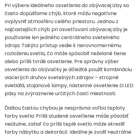
Pri výbere ideálneho osvetlenia do obývacej izby sa
často dopúšťame chýb, ktoré môžu negatívne
ovplyvniť atmosféru celého priestoru. Jednou z
najčastejších chýb pri osvetľovaní obývacej izby je
používanie len jedného centrálneho svetelného
zdroja. Takýto prístup vedie k nerovnomernému
rozloženiu svetla, čo môže spôsobiť neželané tiene
alebo príliš tvrdé osvetlenie. Pre správny výber
osvetlenia do obývačky je dôležité použiť kombináciu
viacerých druhov svetelných zdrojov – stropné
svietidlá, stojanové lampy, nástenné osvetlenie či LED
pásy na zvýraznenie určitých častí miestnosti.
Ďalšou častou chybou je nesprávna voľba teploty
farby svetla. Príliš studené osvetlenie môže pôsobiť
neútulne, zatiaľ čo príliš teplé svetlo môže skresliť
farby nábytku a dekorácií. Ideálne je zvoliť neutrálne