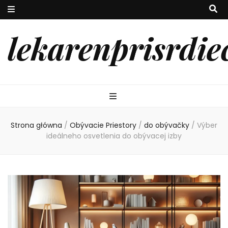
lekarenprisrdie
Strona główna
/
Obývacie Priestory
/
do obývačky
/
Výber
ideálneho osvetlenia do obývacej izby