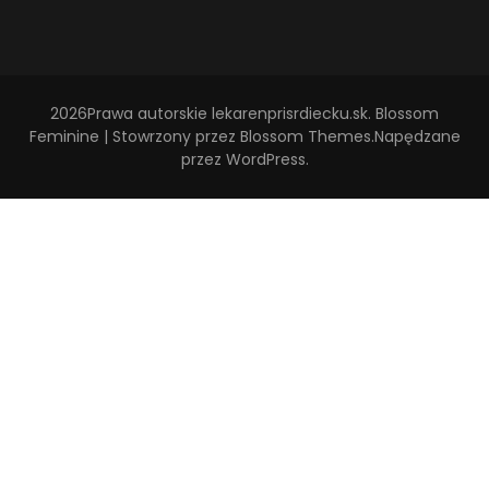
2026Prawa autorskie
lekarenprisrdiecku.sk
.
Blossom
Feminine | Stowrzony przez
Blossom Themes
.Napędzane
przez
WordPress
.