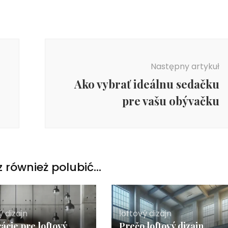
Następny artykuł
Ako vybrať ideálnu sedačku
pre vašu obývačku
 również polubić…
ý dizajn
loftový dizajn
rácie pre loftový
Prečo loftový dizajn