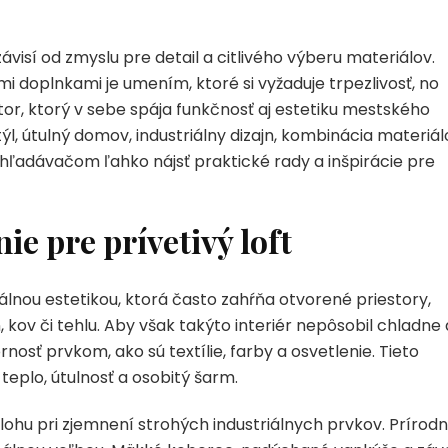
ávisí od zmyslu pre detail a citlivého výberu materiálov.
i doplnkami je umením, ktoré si vyžaduje trpezlivosť, no
or, ktorý v sebe spája funkčnosť aj estetiku mestského
týl, útulný domov, industriálny dizajn, kombinácia materiál
vyhľadávačom ľahko nájsť praktické rady a inšpirácie pre
nie pre prívetivý loft
iálnou estetikou, ktorá často zahŕňa otvorené priestory,
kov či tehlu. Aby však takýto interiér nepôsobil chladne 
nosť prvkom, ako sú textílie, farby a osvetlenie. Tieto
teplo, útulnosť a osobitý šarm.
lohu pri zjemnení strohých industriálnych prvkov. Prírod