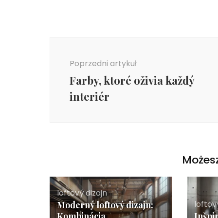
Nawigacja
wpisu
Poprzedni artykuł
Farby, ktoré oživia každý
interiér
Możesz
loftový dizajn
loftov
Moderný loftový dizajn:
Kombinácia
Inšpi