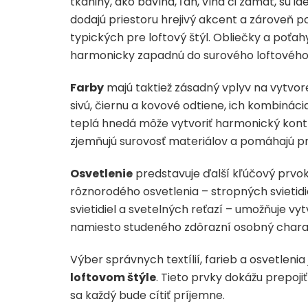
tkaniny, ako bavlna, ľan, vlna či zamat, sú
dodajú priestoru hrejivý akcent a zároveň p
typických pre loftový štýl. Obliečky a poťa
harmonicky zapadnú do surového loftového 
Farby
majú taktiež zásadný vplyv na vytvoren
sivú, čiernu a kovové odtiene, ich kombinác
teplá hnedá môže vytvoriť harmonický kont
zjemňujú surovosť materiálov a pomáhajú pr
Osvetlenie
predstavuje ďalší kľúčový prvok
rôznorodého osvetlenia – stropných svietidi
svietidiel a svetelných reťazí – umožňuje vy
namiesto studeného zdôrazní osobný charakt
Výber správnych textílií, farieb a osvetlenia 
loftovom štýle
. Tieto prvky dokážu prepoj
sa každý bude cítiť príjemne.