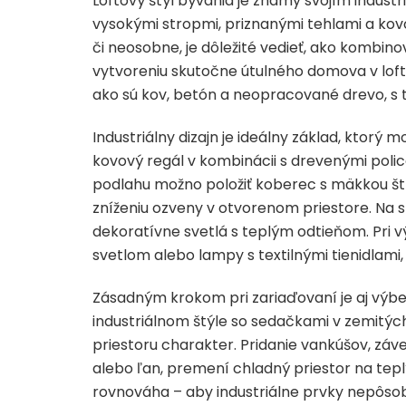
Loftový štýl bývania je známy svojím indust
vysokými stropmi, priznanými tehlami a kov
či neosobne, je dôležité vedieť, ako kombino
vytvoreniu skutočne útulného domova v loft
ako sú kov, betón a neopracované drevo, s te
Industriálny dizajn je ideálny základ, ktor
kovový regál v kombinácii s drevenými polica
podlahu možno položiť koberec s mäkkou štruk
zníženiu ozveny v otvorenom priestore. Na 
dekoratívne svetlá s teplým odtieňom. Pri v
svetlom alebo lampy s textilnými tienidlami
Zásadným krokom pri zariaďovaní je aj výbe
industriálnom štýle so sedačkami v zemitýc
priestoru charakter. Pridanie vankúšov, záv
alebo ľan, premení chladný priestor na tep
rovnováha – aby industriálne prvky nepôsobili