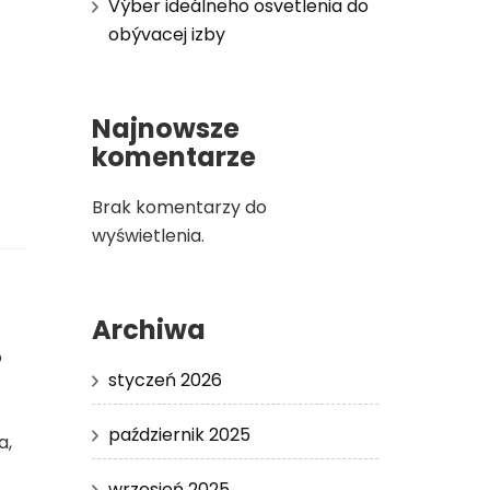
Výber ideálneho osvetlenia do
obývacej izby
Najnowsze
komentarze
Brak komentarzy do
wyświetlenia.
Archiwa
o
styczeń 2026
październik 2025
a,
wrzesień 2025