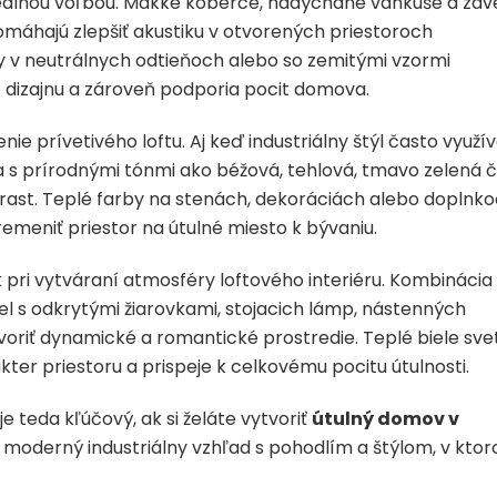
 ideálnou voľbou. Mäkké koberce, nadýchané vankúše a záv
omáhajú zlepšiť akustiku v otvorených priestoroch
hy v neutrálnych odtieňoch alebo so zemitými vzormi
dizajnu a zároveň podporia pocit domova.
ie prívetivého loftu. Aj keď industriálny štýl často využí
ia s prírodnými tónmi ako béžová, tehlová, tmavo zelená č
rast. Teplé farby na stenách, dekoráciách alebo doplnk
emeniť priestor na útulné miesto k bývaniu.
 pri vytváraní atmosféry loftového interiéru. Kombinácia
el s odkrytými žiarovkami, stojacich lámp, nástenných
tvoriť dynamické a romantické prostredie. Teplé biele sve
er priestoru a prispeje k celkovému pocitu útulnosti.
je teda kľúčový, ak si želáte vytvoriť
útulný domov v
iť moderný industriálny vzhľad s pohodlím a štýlom, v kto