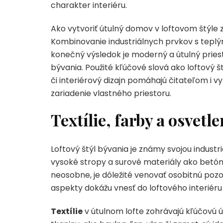
charakter interiéru.
Ako vytvoriť útulný domov v loftovom štýle z
Kombinovanie industriálnych prvkov s teplým
konečný výsledok je moderný a útulný priest
bývania. Použité kľúčové slová ako loftový š
či interiérový dizajn pomáhajú čitateľom i 
zariadenie vlastného priestoru.
Textílie, farby a osvetle
Loftový štýl bývania je známy svojou industr
vysoké stropy a surové materiály ako betón, 
neosobne, je dôležité venovať osobitnú pozor
aspekty dokážu vnesť do loftového interiéru 
Textílie
v útulnom lofte zohrávajú kľúčovú ú