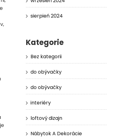
mi,
wrzesień 2024
ne
sierpień 2024
v,
Kategorie
Bez kategorii
do obývačky
m
do obývačky
interiéry
a
loftový dizajn
je
Nábytok A Dekorácie