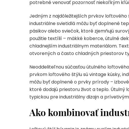
potrebné venovať pozornosť niekoľkým kľ
Jedným z najdôležitejších prvkov loftového 
industriálne svietidlá môžu byť doplnené 
pásikov alebo sviečok, ktoré zjemňujú sur
použitie textílií – mäkké koberce, útulné dek
chladnejším industriálnym materiálom. Tex
otvorených a často chladných priestorov ty
Neoddeliteľnou súčasťou útulného loftového
prvkom loftového štýlu sú vintage kúsky, in
môžu byť doplnené o prvky prírody – izbové
ktoré dodajú priestoru život a teplo. Útuln
typickou pre industriálny dizajn a prívetiv
Ako kombinovať industr