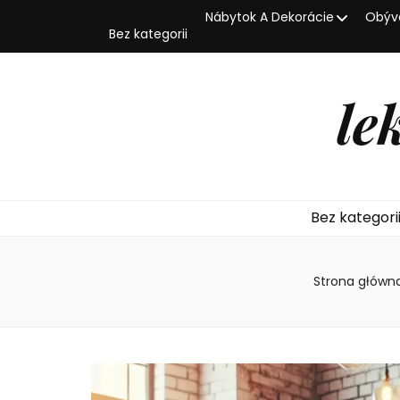
Nábytok A Dekorácie
Obýva
Bez kategorii
le
Bez kategori
Strona główn