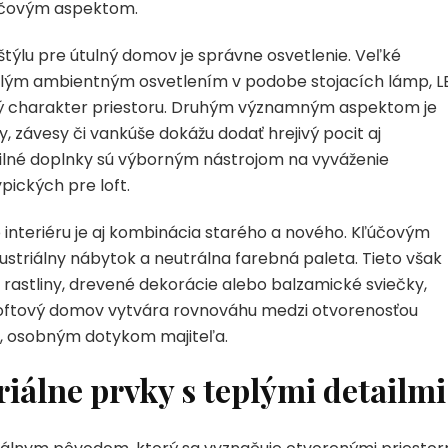
účovým aspektom.
štýlu pre útulný domov je správne osvetlenie. Veľké
teplým ambientným osvetlením v podobe stojacích lámp, L
ový charakter priestoru. Druhým významným aspektom je
y, závesy či vankúše dokážu dodať hrejivý pocit aj
tilné doplnky sú výborným nástrojom na vyváženie
pických pre loft.
 interiéru je aj kombinácia starého a nového. Kľúčovým
dustriálny nábytok a neutrálna farebná paleta. Tieto však
 rastliny, drevené dekorácie alebo balzamické sviečky,
ý loftový domov vytvára rovnováhu medzi otvorenosťou
ým, osobným dotykom majiteľa.
iálne prvky s teplými detailmi