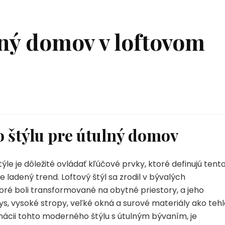
lný domov v loftovom
o štýlu pre útulný domov
le je dôležité ovládať kľúčové prvky, ktoré definujú tent
 ladený trend. Loftový štýl sa zrodil v bývalých
oré boli transformované na obytné priestory, a jeho
s, vysoké stropy, veľké okná a surové materiály ako tehl
inácii tohto moderného štýlu s útulným bývaním, je