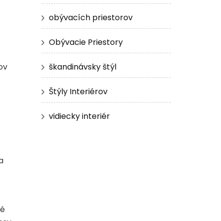
obývacích priestorov
Obývacie Priestory
škandinávsky štýl
ov
Štýly Interiérov
vidiecky interiér
a
né