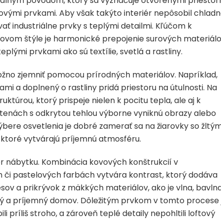
riálnym pôvodom, ktorý sa vyznačuje otvorenými priestor
ovými prvkami. Aby však takýto interiér nepôsobil chlad
vať industriálne prvky s teplými detailmi. Kľúčom k
ovom štýle je harmonické prepojenie surových materiálo
plými prvkami ako sú textílie, svetlá a rastliny.
ý možno zjemniť pomocou prírodných materiálov. Napríklad,
mi a doplnený o rastliny pridá priestoru na útulnosti. Na
túrou, ktorý prispeje nielen k pocitu tepla, ale aj k
stenách s odkrytou tehlou výborne vyniknú obrazy alebo
ýbere osvetlenia je dobré zamerať sa na žiarovky so žltý
, ktoré vytvárajú príjemnú atmosféru.
r nábytku. Kombinácia kovových konštrukcií v
h či pastelových farbách vytvára kontrast, ktorý dodáva
esov a prikrývok z mäkkých materiálov, ako je vlna, bavln
lý a príjemný domov. Dôležitým prvkom v tomto procese 
 príliš stroho, a zároveň teplé detaily nepohltili loftový