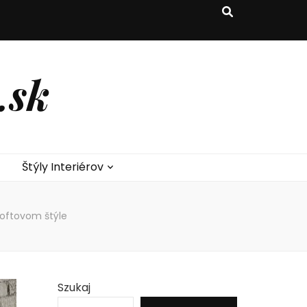
.sk
Štýly Interiérov
loftovom štýle
Szukaj