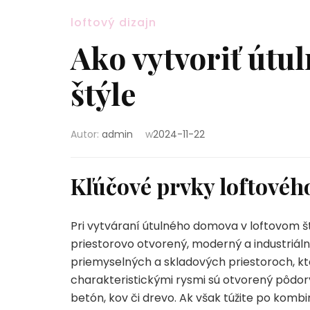
loftový dizajn
Ako vytvoriť útu
štýle
Autor:
admin
w
2024-11-22
Kľúčové prvky loftovéh
Pri vytváraní útulného domova v loftovom štý
priestorovo otvorený, moderný a industriálne
priemyselných a skladových priestoroch, kt
charakteristickými rysmi sú otvorený pôdory
betón, kov či drevo. Ak však túžite po komb