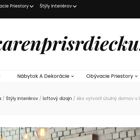
cie Priestory
Štýly Interiérov
karenprisrdiecku
i
Nábytok A Dekorácie
Obývacie Priestory
a
/
Štýly Interiérov
/
loftový dizajn
/
Ako vytvoriť útulný domov v 