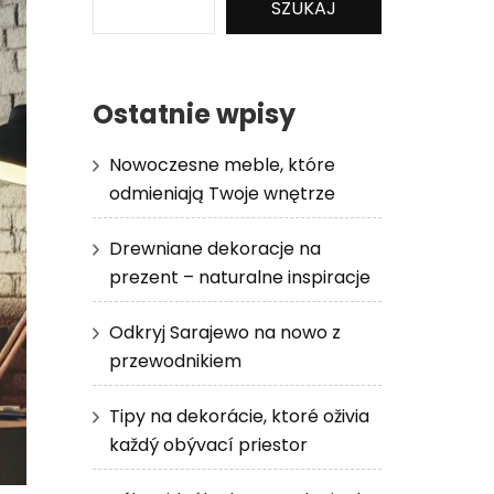
SZUKAJ
Ostatnie wpisy
Nowoczesne meble, które
odmieniają Twoje wnętrze
Drewniane dekoracje na
prezent – naturalne inspiracje
Odkryj Sarajewo na nowo z
przewodnikiem
Tipy na dekorácie, ktoré oživia
každý obývací priestor