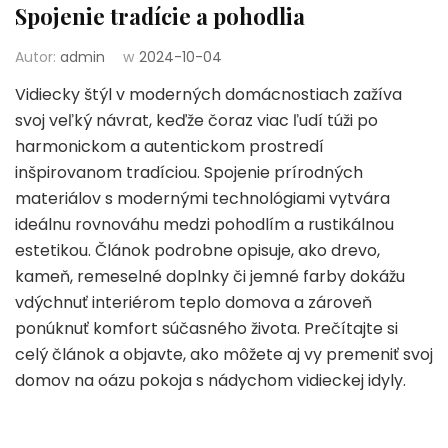
Spojenie tradície a pohodlia
Autor:
admin
w
2024-10-04
Vidiecky štýl v moderných domácnostiach zažíva
svoj veľký návrat, keďže čoraz viac ľudí túži po
harmonickom a autentickom prostredí
inšpirovanom tradíciou. Spojenie prírodných
materiálov s modernými technológiami vytvára
ideálnu rovnováhu medzi pohodlím a rustikálnou
estetikou. Článok podrobne opisuje, ako drevo,
kameň, remeselné doplnky či jemné farby dokážu
vdýchnuť interiérom teplo domova a zároveň
ponúknuť komfort súčasného života. Prečítajte si
celý článok a objavte, ako môžete aj vy premeniť svoj
domov na oázu pokoja s nádychom vidieckej idyly.