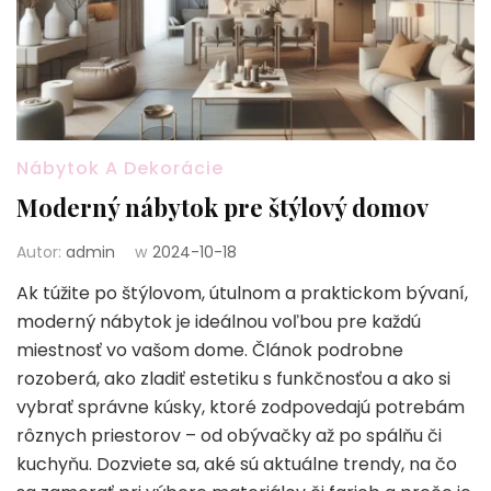
Nábytok A Dekorácie
Moderný nábytok pre štýlový domov
Autor:
admin
w
2024-10-18
Ak túžite po štýlovom, útulnom a praktickom bývaní,
moderný nábytok je ideálnou voľbou pre každú
miestnosť vo vašom dome. Článok podrobne
rozoberá, ako zladiť estetiku s funkčnosťou a ako si
vybrať správne kúsky, ktoré zodpovedajú potrebám
rôznych priestorov – od obývačky až po spálňu či
kuchyňu. Dozviete sa, aké sú aktuálne trendy, na čo