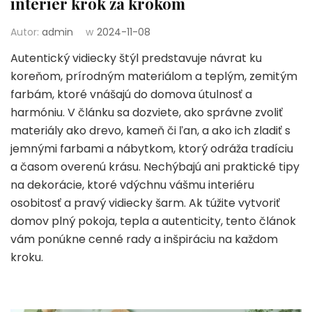
interiér krok za krokom
Autor:
admin
w
2024-11-08
Autentický vidiecky štýl predstavuje návrat ku
koreňom, prírodným materiálom a teplým, zemitým
farbám, ktoré vnášajú do domova útulnosť a
harmóniu. V článku sa dozviete, ako správne zvoliť
materiály ako drevo, kameň či ľan, a ako ich zladiť s
jemnými farbami a nábytkom, ktorý odráža tradíciu
a časom overenú krásu. Nechýbajú ani praktické tipy
na dekorácie, ktoré vdýchnu vášmu interiéru
osobitosť a pravý vidiecky šarm. Ak túžite vytvoriť
domov plný pokoja, tepla a autenticity, tento článok
vám ponúkne cenné rady a inšpiráciu na každom
kroku.