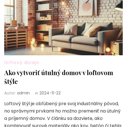
loftový dizajn
Ako vytvoriť útulný domov v loftovom
štýle
Autor:
admin
w
2024-11-22
Loftový štýl je obľúbený pre svoj industriálny pôvod,
no správnymi prvkami ho možno premeniť na útulný
a príjemný domov. V článku sa dozviete, ako
kombinovať surové materiály ako kov, betón či tehla