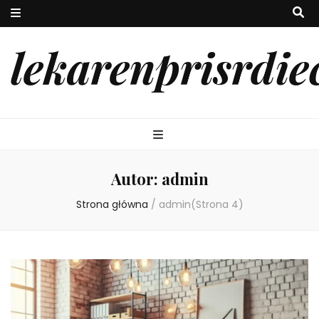
lekarenprisrdie
Autor:
admin
Strona główna
/
admin
(Strona 4)