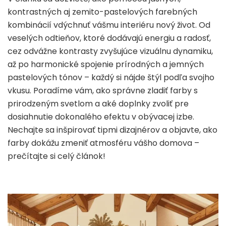
kontrastných aj zemito-pastelových farebných
kombinácií vdýchnuť vášmu interiéru nový život. Od
veselých odtieňov, ktoré dodávajú energiu a radosť,
cez odvážne kontrasty zvyšujúce vizuálnu dynamiku,
až po harmonické spojenie prírodných a jemných
pastelových tónov – každý si nájde štýl podľa svojho
vkusu. Poradíme vám, ako správne zladiť farby s
prirodzeným svetlom a aké doplnky zvoliť pre
dosiahnutie dokonalého efektu v obývacej izbe.
Nechajte sa inšpirovať tipmi dizajnérov a objavte, ako
farby dokážu zmeniť atmosféru vášho domova –
prečítajte si celý článok!