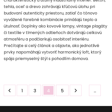
charakteristický a útulný industriálny interiér. Betón,
tehla, oceľ a drevo zohrávajú kľúčovú úlohu pri
budovaní autenticity priestoru, zatiaľ čo tónovo
vyvážené farebné kombinácie prinášajú teplo a
útulnosť. Doplnky ako kovové lampy, vintage plagáty
či textílie v tlmených odtieňoch dotvárajú celkovú
atmosféru a podčiarkujú osobitosť interiéru.
Prečítajte si celý článok a objavte, ako jednotlivé
prvky napomáhajú vytvoriť harmonický loft, ktorý
spája priemyselný štýl s pohodlím domova.
Stronicowanie
Strona
Strona
Strona
Strona
1
3
4
5
…
wpisów